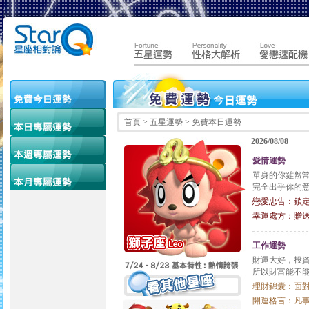
首頁
> 五星運勢 > 免費本日運勢
2026/08/08
愛情運勢
單身的你雖然
完全出乎你的
戀愛忠告：鎖
幸運處方：贈
工作運勢
財運大好，投
所以財富能不
理財錦囊：面
開運格言：凡