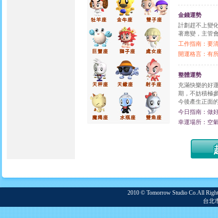
金錢運勢
計劃趕不上變
著應變，主管
工作指南：要
開運格言：有
整體運勢
充滿快樂的好
期，不妨積極
今後產生正面
今日指南：做
幸運場所：空
2010 © Tomorrow Studio Co.
台北市