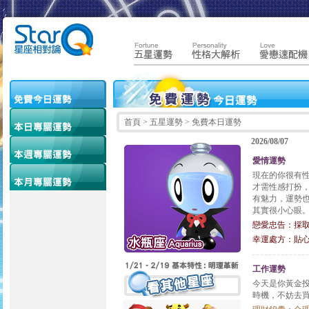
首頁
> 五星運勢 > 免費本日運勢
2026/08/07
愛情運勢
現在的你很有
才需性感打扮
有魅力，運勢
其實很小心眼
戀愛忠告：採
幸運處方：貼
工作運勢
今天是你黃金
時機，不妨去