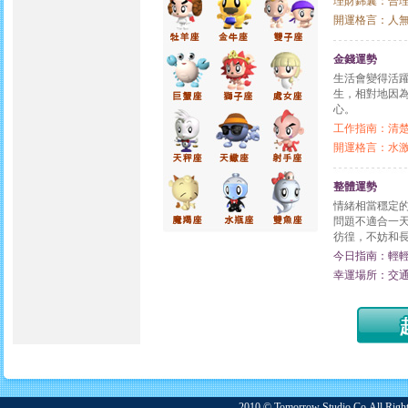
理財錦囊：合
開運格言：人
金錢運勢
生活會變得活
生，相對地因
心。
工作指南：清
開運格言：水
整體運勢
情緒相當穩定
問題不適合一
彷徨，不妨和
今日指南：輕
幸運場所：交
2010 © Tomorrow Studio Co.