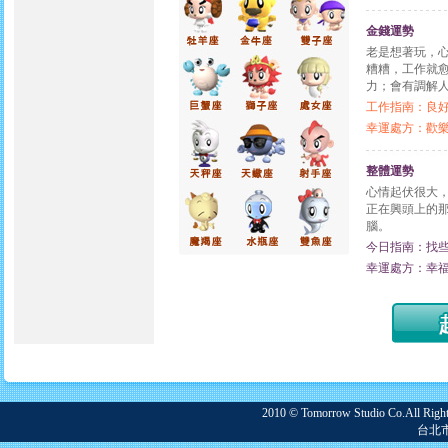
金錢運勢
老是想著玩，
糟糟，工作就
力；會有調解
工作指南：良
幸運處方：歡
整體運勢
心情起伏很大
正在興頭上的
腦。
今日指南：找
幸運處方：幸
2010 © Tomorrow Studio Co.
台北市