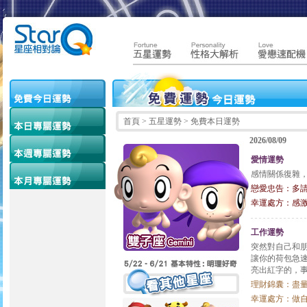
首頁
> 五星運勢 > 免費本日運勢
2026/08/09
愛情運勢
感情關係復雜
戀愛忠告：多
幸運處方：感
工作運勢
突然對自己和
讓你的荷包急
亮出紅字的，
理財錦囊：盡
幸運處方：做