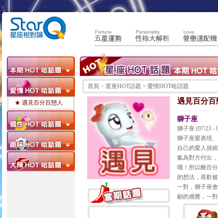
首頁
> 星座HOT話題 > 愛情HOT哈話題
遇見百分百
★ 遇見百分百戀人
獅子座
獅子座 (07/23 - 0
獅子座愛表現、
自己的愛人就絕
氣為對方付出，
哦！所以離百分
的想法，喜歡被
一對，獅子座會
顧的感覺，一對