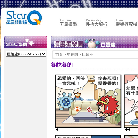
首頁
> 星樂園 > 巨蟹座
各說各的