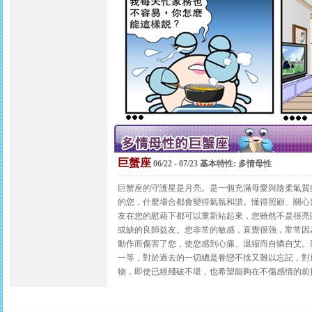
巨蟹座
06/22 - 07/23 基本特性: 多情母性
巨蟹座的守護星是月亮。是一個充滿母愛與陰柔氣質
的您，什麼場合都會變得氣氛和諧。懂得照顧、關心
友在您的慰藉下都可以重新站起來，您雖然不是很亮
或缺的良師益友。您非常的敏感，直覺很強，常常因
動作而傷害了您，使您感到心痛、退縮而自憐自艾。
一等，對於過去的一切總是眷戀不捨又難以忘記，對
物，即使已經殘破不堪，也希望能夠在不傷感情的前