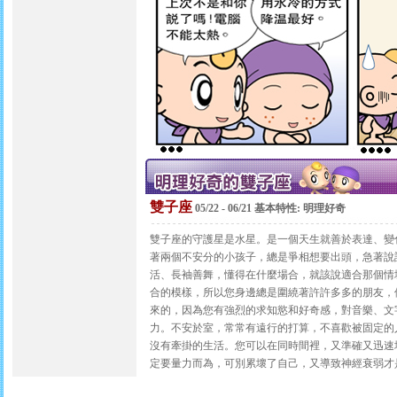
雙子座
05/22 - 06/21 基本特性: 明理好奇
雙子座的守護星是水星。是一個天生就善於表達、變
著兩個不安分的小孩子，總是爭相想要出頭，急著說
活、長袖善舞，懂得在什麼場合，就該說適合那個情
合的模樣，所以您身邊總是圍繞著許許多多的朋友，
來的，因為您有強烈的求知慾和好奇感，對音樂、文
力。不安於室，常常有遠行的打算，不喜歡被固定的
沒有牽掛的生活。您可以在同時間裡，又準確又迅速
定要量力而為，可別累壞了自己，又導致神經衰弱才