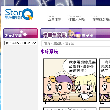
首頁
> 星樂園 > 雙子座
水冷系統